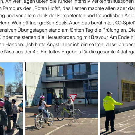
n. An vier Tagen übten die Kinder intensiv Verkehrssituationen
m Parcours des „Roten Hofs“, das Lernen machte allen aber da
ng und vor allem dank der kompetenten und freundlichen Anlei
Herrn Weingärtner großen Spaß. Auch das berühmte „KO-Spiel“ d
ntensiven Übungstagen stand am fünften Tag die Prüfung an. Di
 Kinder meisterten die Herausforderung mit Bravour. Am Ende hiel
n Händen. „Ich hatte Angst, aber ich bin so froh, dass ich bes
ge Nisa aus der 4c. Ein tolles Ergebnis für die gesamte 4.Jahrg