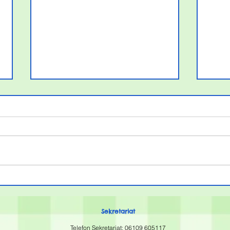
Elternbrief zu den
Sommerferien
Maintal, den 04.07.2026 Liebe
Eltern der Grundschule Villa
Kunterbunt, in diesem Jahr
kamen die Ferien überraschend
schnell, weswegen der offizielle
Kän
Ferienbrief auch ein paar Tage
202
Verspätung hat. Sc
Sekretariat
Telefon Sekretariat:
06109 605117