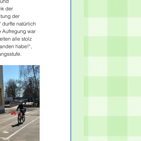
 und 
nk der 
tung der 
urfte natürlich 
e Aufregung war 
ten alle stolz 
tanden habe!“, 
angsstufe.