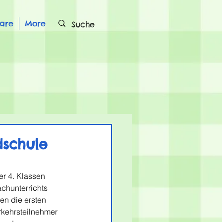
are
More
dschule
er 4. Klassen 
chunterrichts 
en die ersten 
rkehrsteilnehmer 