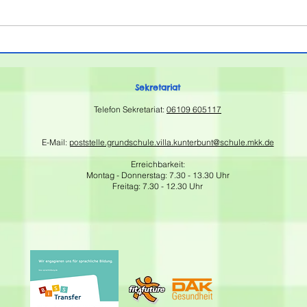
Kunterbunt, in diesem Jahr
kamen die Ferien überraschend
schnell, weswegen der offizielle
Kän
Ferienbrief auch ein paar Tage
202
Verspätung hat. Sc
Sekretariat
Telefon Sekretariat:
06109 605117
E-Mail:
poststelle.grundschule.villa.kunterbunt@schule.mkk.de
Erreichbarkeit:
Montag - Donnerstag: 7.30 - 13.30 Uhr
Freitag: 7.30 - 12.30 Uhr