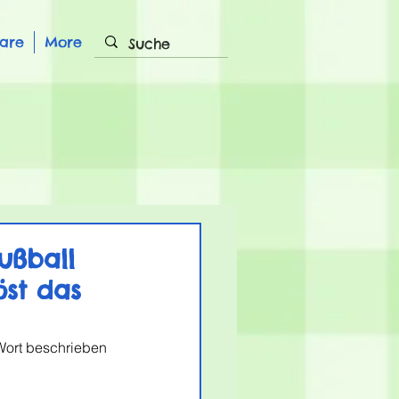
are
More
ußball
st das
Wort beschrieben 