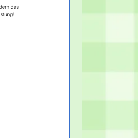
dern das 
istung!