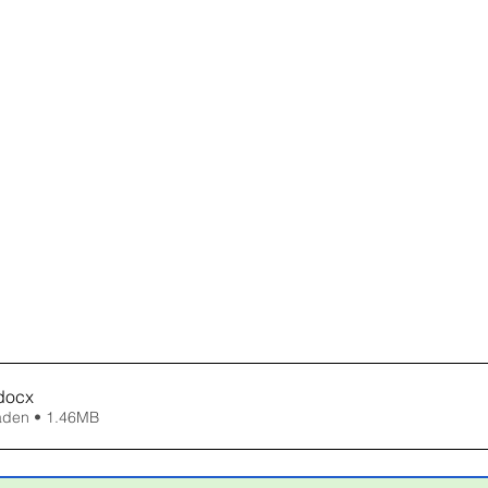
docx
aden • 1.46MB