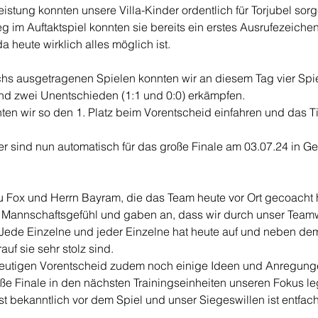
eistung konnten unsere Villa-Kinder ordentlich für Torjubel sor
g im Auftaktspiel konnten sie bereits ein erstes Ausrufezeiche
a heute wirklich alles möglich ist.
hs ausgetragenen Spielen konnten wir an diesem Tag vier Spi
 und zwei Unentschieden (1:1 und 0:0) erkämpfen.
en wir so den 1. Platz beim Vorentscheid einfahren und das Tic
er sind nun automatisch für das große Finale am 03.07.24 in G
 Fox und Herrn Bayram, die das Team heute vor Ort gecoacht 
e Mannschaftsgefühl und gaben an, dass wir durch unser Team
Jede Einzelne und jeder Einzelne hat heute auf und neben dem
auf sie sehr stolz sind.
utigen Vorentscheid zudem noch einige Ideen und Anregungen
oße Finale in den nächsten Trainingseinheiten unseren Fokus l
t bekanntlich vor dem Spiel und unser Siegeswillen ist entfach