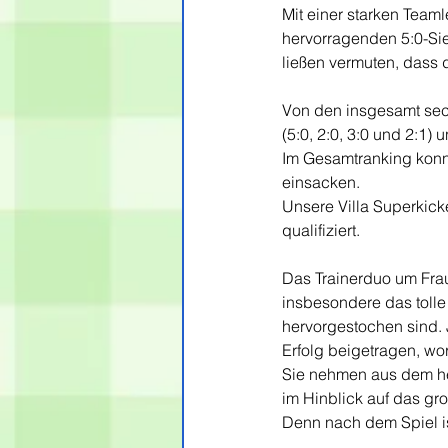
Mit einer starken Teaml
hervorragenden 5:0-Sie
ließen vermuten, dass d
Von den insgesamt sec
(5:0, 2:0, 3:0 und 2:1)
Im Gesamtranking konnt
einsacken.
Unsere Villa Superkick
qualifiziert.
Das Trainerduo um Frau
insbesondere das toll
hervorgestochen sind. 
Erfolg beigetragen, wor
Sie nehmen aus dem he
im Hinblick auf das gr
Denn nach dem Spiel is