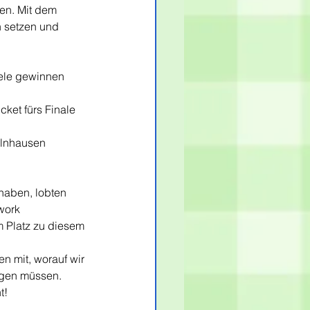
gen. Mit dem 
n setzen und 
ele gewinnen 
ket fürs Finale 
elnhausen 
haben, lobten 
work 
 Platz zu diesem 
 mit, worauf wir 
egen müssen. 
t!