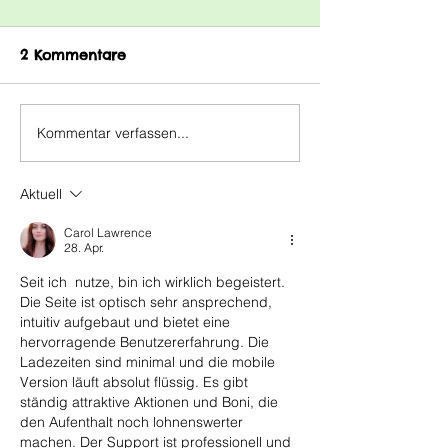
Sommerferien
Maintal, den 04.07.2026
2 Kommentare
Liebe Eltern der Grundschule
Villa Kunterbunt, in diesem
Jahr kamen die Ferien
Kommentar verfassen...
Känguru-Wett
überraschend schnell,
2026
weswegen der offizielle
Aktuell
Ferienbrief auch ein paar
Tage Verspätung hat. Sc
Carol Lawrence
28. Apr.
Seit ich  nutze, bin ich wirklich begeistert. 
Die Seite ist optisch sehr ansprechend, 
intuitiv aufgebaut und bietet eine 
hervorragende Benutzererfahrung. Die 
Ladezeiten sind minimal und die mobile 
Version läuft absolut flüssig. Es gibt 
ständig attraktive Aktionen und Boni, die 
den Aufenthalt noch lohnenswerter 
machen. Der Support ist professionell und 