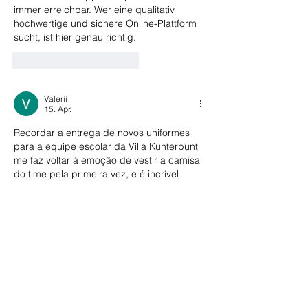
immer erreichbar. Wer eine qualitativ 
hochwertige und sichere Online-Plattform 
sucht, ist hier genau richtig.
Gefällt mir
Antworten
Valerii
15. Apr.
Recordar a entrega de novos uniformes 
para a equipe escolar da Villa Kunterbunt 
me faz voltar à emoção de vestir a camisa 
do time pela primeira vez, e é incrível 
como um equipamento novo pode 
aumentar a autoestima e a união do 
grupo. A mecânica de escolha das cores, 
material do tecido e personalização com o 
nome do jogador mostra que você não 
precisa de patrocínio milionário para se 
sentir parte de um time. Durante minhas 
buscas por recursos que…