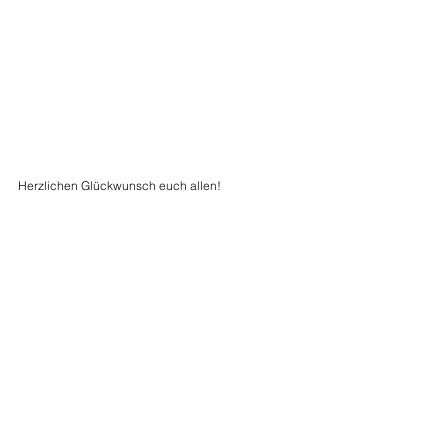
Herzlichen Glückwunsch euch allen!
… und immer dran denken: