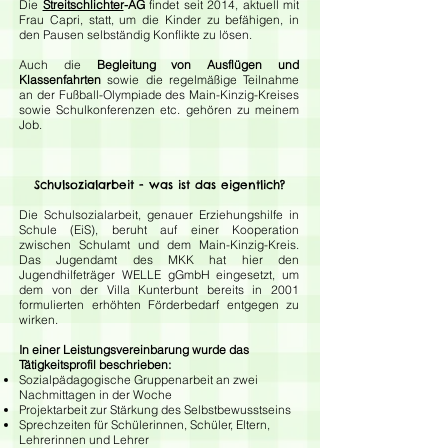
Die
Streitschlichter
-AG
findet seit 2014, aktuell mit
Frau Capri, statt, um die Kinder zu befähigen, in
den Pausen selbständig Konflikte zu lösen.
Auch die
Begleitung von Ausflügen und
Klassenfahrten
sowie die regelmäßige Teilnahme
an der Fußball-Olympiade des Main-Kinzig-Kreises
sowie Schulkonferenzen etc. gehören zu meinem
Job.
Schulsozialarbeit - was ist das eigentlich?
Die Schulsozialarbeit, genauer Erziehungshilfe in
Schule (EiS), beruht auf einer Kooperation
zwischen Schulamt und dem Main-Kinzig-Kreis.
Das Jugendamt des MKK hat hier den
Jugendhilfeträger WELLE gGmbH eingesetzt, um
dem von der Villa Kunterbunt bereits in 2001
formulierten erhöhten Förderbedarf entgegen zu
wirken.
In einer Leistungsvereinbarung wurde das
Tätigkeitsprofil beschrieben:
Sozialpädagogische Gruppenarbeit an zwei
Nachmittagen in der Woche
Projektarbeit zur Stärkung des Selbstbewusstseins
Sprechzeiten für Schülerinnen, Schüler, Eltern,
Lehrerinnen und Lehrer