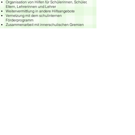
Organisation von Hilfen für Schülerinnen, Schüler,
Eltern, Lehrerinnen und Lehrer
Weitervermittlung in andere Hilfsangebote
Vernetzung mit dem schulinternen
Förderprogramm
Zusammenarbeit mit innerschulischen Gremien
So sind wir erreichbar:
Grundschule Villa Kunterbunt
Goethestraße 61
63477 Maintal Bischofsheim
Sekretariat
Telefon Sekretariat:
06109 605117
E-Mail:
poststelle.grundschule.villa.kunterbunt@schule.mkk.de
Erreichbarkeit:
Montag - Donnerstag:
7.30 - 13.30
Uhr
Freitag:
7.30 - 12.30
Uhr
Betreuung
Telefon Betreuung:
06109 63915