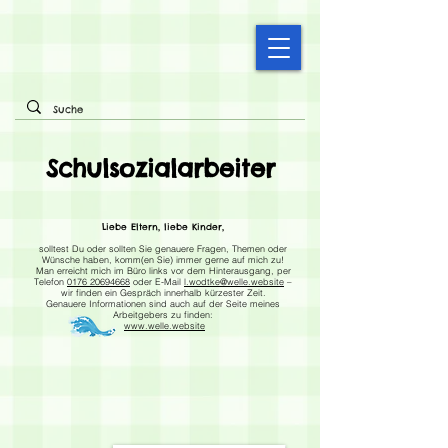
Schulsozialarbeiter
Liebe Eltern, liebe Kinder,
solltest Du oder sollten Sie genauere Fragen, Themen oder
Wünsche haben, komm(en Sie) immer gerne auf mich zu!
Man erreicht mich im Büro links vor dem Hinterausgang, per
Telefon
0176 20694668
oder E-Mail
l.wodtke@welle.website
–
wir finden ein Gespräch innerhalb
kürzester Zeit.
Genauere Informationen sind auch auf der Seite meines
Arbeitgebers zu finden:
www.welle.website